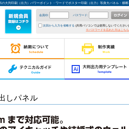
料の大判印刷（出力）パワーポイント・ワードでポスター印刷（出力）等身大パネル・横断
会員ID:
パスワード:
次回から入力を省略する
(共用パソコンでは使用しないでください)
※パスワードを忘れた方はこちら
出しパネル