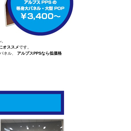
ル。
にオススメ
です。
大パネル、
アルプスPPSなら低価格