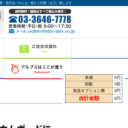
幕・展示会パネルを一枚から印刷（出力）致します
単価
0円
部数
0部
発送オプション費
0円
合計金額
0円