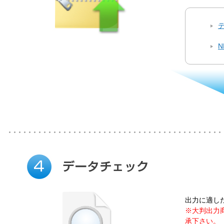
出力に適し
※大判出力
承下さい。（