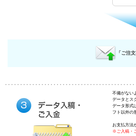
「ご注文
不備がない
データとス
データ形式はIl
フト以外の
お支払方法
※ご入稿・