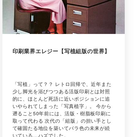
印刷業界エレジー【写植組版の世界】
「写植」って？？ レトロ回帰で、近年また
少し脚光を浴びつつある活版印刷とは対照
的に、ほとんど死語に近いポジションに追
いやられてしまった「写真植字」。 今から
遡ること50年前には、活版・樹脂板印刷に
取って代わる 次代の「組版」の担い手とし
て確固たる地位を築いてバラ色の未来が続
いている…ハズでした。