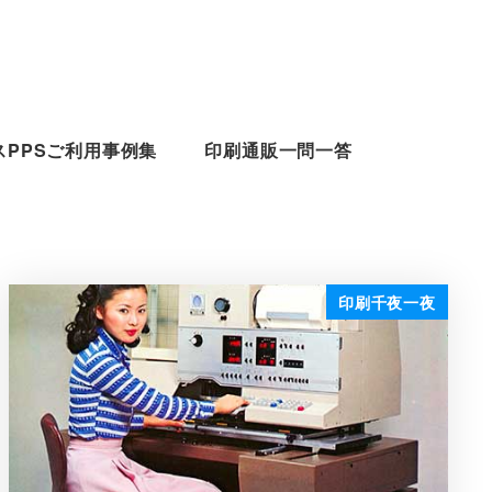
スPPSご利用事例集
印刷通販一問一答
印刷千夜一夜