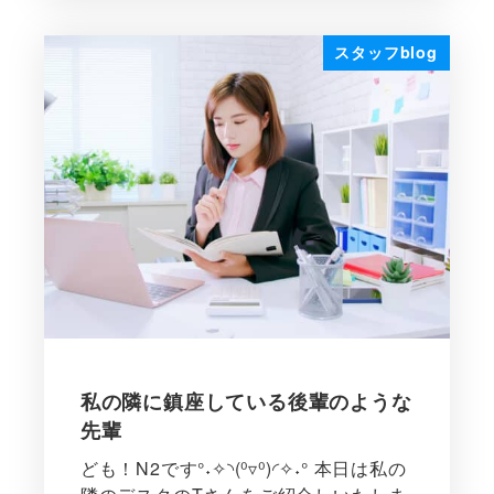
スタッフblog
私の隣に鎮座している後輩のような
先輩
ども！N2です°˖✧◝(⁰▿⁰)◜✧˖° 本日は私の