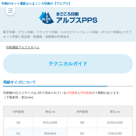
印刷のネット通販ならまごころ印刷の【アルプス】
冊子印刷・チラシ印刷・フライヤー印刷・カタログ/パンフレット印刷・ポスター印刷などオフ
セット印刷 | 高品質・低価格・短納期の印刷会社
印刷通販アルプスホーム
テクニカルガイド
用紙サイズについて
印刷物の仕上りサイズは JISで決められている
A判規格
と
B判規格
の２種類があります。
（下図参照：単位mm)
A判規格
単位:㎜
B判規格
単位:㎜
A0
841x1189
B0
1030x1456
A1
594x841
B1
728x1030