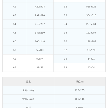
A2
420x594
B2
515x728
A3
297x420
B3
364x515
A4
210x297
B4
257x364
A5
148x210
B5
182x257
A6
105x148
B6
128x182
A7
74x105
B7
91x128
A8
52x74
B8
64x91
A9
37x52
B9
45x64
品名
単位:㎜
大判ハガキ
120x235
官製ハガキ
100x148
名刺
55x91