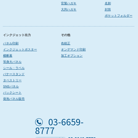
官製ハガキ
名刺
大判ハガキ
封筒
ポケットフォルダー
インクジェット出力
その他
パネル印刷
色校正
インクジェットポスター
オンデマンド印刷
横断幕
加工オプション
等身大パネル
シール・ラベル
バナースタンド
タペストリー
SNSパネル
バックシート
発泡パネル販売
03-6659-
8777