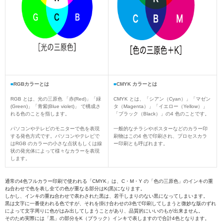
■
RGBカラーとは
■
CMYK カラーとは
RGB とは、光の三原色 「赤(Red)」「緑
CMYK とは、「シアン（Cyan）」「マゼン
(Green)」「青紫(Blue violet)」 で構成さ
タ（Magenta）」「イエロー（Yellow）」
れる色のことを指します。
「ブラック（Black）」の4 色のことです。
パソコンやテレビのモニターで色を表現
一般的なチラシやポスターなどのカラー印
する発色方式です。パソコンやテレビで
刷物はこの4 色で印刷され、プロセスカラ
はRGB のカラーの小さな点状もしくは線
ー印刷とも呼ばれます。
状の発光体によって様々なカラーを表現
します。
通常の4色フルカラー印刷で使われる「CMYK」は、C・M・Y の「色の三原色」のインキの重
ね合わせで色を表し全ての色が重なる部分はK(黒)になります。
しかし、インキの重ね合わせで表わされた黒は、若干しまりのない黒になってしまいます。
黒は文字に一番使われる色ですが、それを掛け合わせの3色で印刷してしまうと微妙な版のずれ
によって文字周りに色がはみ出してしまうことがあり、品質的にいいのもが出来ません。
そのため実際には「黒」の部分をK（ブラック）インキで表しますので合計4色となります。