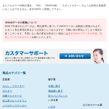
またフルカラー印刷の場合、「DIC」「PANTONE」「スポットカラー」のような特色を直接用
いることはできません。必ずCMYK に変換して下さい。
※RGBデータの変換について
RGBで作成されたデータは、弊社基準に基づいてCMYKデータへ自動的に変換されます。
なるべく色を再現出来るような設定にしてありますが、大幅に色が変化してしまう場合が
多々ございます。予想しない色の変化を防ぎたい場合には
必ずCMYKでデータを作成、保
存していただきますよう
お願いいたします。
商品カテゴリ一覧
広告系
冊子系
ちらし・フライヤー
中綴じ冊子
ポスター
無線綴じ冊子
抗菌マスクケース
折りパンフレット
ハガキ系
色上質スピードチラシ
ビジネスツール系
ノベルティステッカー
ハガキ