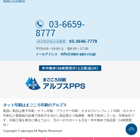
発泡パネル販売
03-6659-
8777
03-3646-7778
インクジェット出力
平日9:00～18:00 土・祝9:00～17:30
info@alps-pps.co.jp
メールアドレス
ネット印刷はまごころ印刷のアルプス
取扱い商品は冊子印刷・チラシ印刷・フライヤー印刷・カタログ/パンフレット印刷・ポスター
印刷など最新鋭の設備で技術力を活かし高品質かつ低価格・格安で提供している、印刷会社で
す。印刷工場を東京に構えており、万が一のサポートも万全！年中無休で高品質！24時間受
付！
Copyright © alps-pps All Rights Reserved.