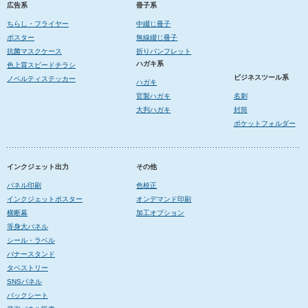
広告系
冊子系
ちらし・フライヤー
中綴じ冊子
ポスター
無線綴じ冊子
抗菌マスクケース
折りパンフレット
ハガキ系
色上質スピードチラシ
ビジネスツール系
ノベルティステッカー
ハガキ
官製ハガキ
名刺
大判ハガキ
封筒
ポケットフォルダー
インクジェット出力
その他
パネル印刷
色校正
インクジェットポスター
オンデマンド印刷
横断幕
加工オプション
等身大パネル
シール・ラベル
バナースタンド
タペストリー
SNSパネル
バックシート