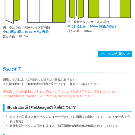
例：観音折り(A3サイズ)の場合
中に折込む面… 104㎜ (水色の部分)
例：巻三つ折りの(A4サイズ)の場合
ほかの面… 106㎜
中に折込む面… 98㎜ (水色の部分)
ほかの面… 99.5㎜
穴あけ加工
用紙サイズによりご利用いただけない場合があります。
また刷量数により追加納期の日数が変わります。事前にご確認ください。
※変形サイズの加工につきましては、サイズによりお受けできない場合もございます。
※穴あけ加工のご指示は、データに穴あけの指示をお付けください。
Illustrator及びInDesignの入稿について
穴あけの位置は入稿データにレイヤー分けしてに指示をお願いします。（レイヤー名：穴
あけ指定）
直接印刷データに表記されますと、加工指示の内容自体が印刷されてしまいます。