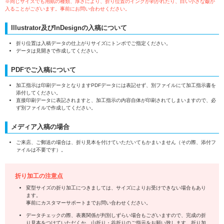
※同じサイズでも用紙の種類、厚さにより、折り位置のインクが剥がれたり、白い小さな皺が
入ることがございます。事前にお問い合わせください。
Illustrator及びInDesignの入稿について
折り位置は入稿データの仕上がりサイズにトンボでご指定ください。
データは見開きで作成してください。
PDFでご入稿について
加工指示は印刷データとなりますPDFデータには表記せず、別ファイルにて加工指示書を
添付してください。
直接印刷データに表記されますと、加工指示の内容自体が印刷されてしまいますので、必
ず別ファイルで作成してください。
メディア入稿の場合
ご来店、ご郵送の場合は、折り見本を付けていただいてもかまいません（その際、添付フ
ァイルは不要です）。
折り加工の注意点
変型サイズの折り加工につきましては、サイズによりお受けできない場合もあり
ます。
事前にカスタマーサポートまでお問い合わせください。
データチェックの際、表裏関係が判別しずらい場合もございますので、完成の折
り見本をつけていただくか、山折り・谷折りのご指示をお願い致します。折り加