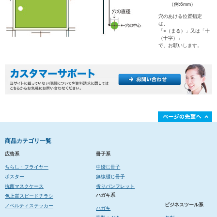
（例:6mm）
穴のあける位置指定
は、
「○（まる）」又は「十
（十字）」
で、お願いします。
商品カテゴリ一覧
広告系
冊子系
ちらし・フライヤー
中綴じ冊子
ポスター
無線綴じ冊子
抗菌マスクケース
折りパンフレット
ハガキ系
色上質スピードチラシ
ビジネスツール系
ノベルティステッカー
ハガキ