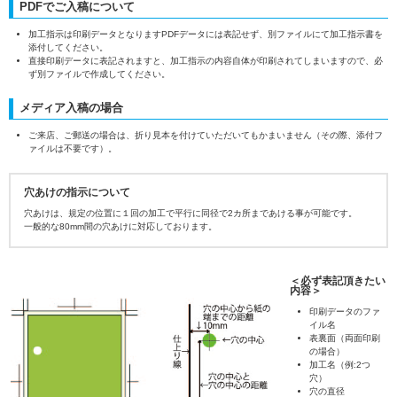
PDFでご入稿について
加工指示は印刷データとなりますPDFデータには表記せず、別ファイルにて加工指示書を
添付してください。
直接印刷データに表記されますと、加工指示の内容自体が印刷されてしまいますので、必
ず別ファイルで作成してください。
メディア入稿の場合
ご来店、ご郵送の場合は、折り見本を付けていただいてもかまいません（その際、添付フ
ァイルは不要です）。
穴あけの指示について
穴あけは、規定の位置に１回の加工で平行に同径で2カ所まであける事が可能です。
一般的な80mm間の穴あけに対応しております。
＜必ず表記頂きたい
内容＞
印刷データのファ
イル名
表裏面（両面印刷
の場合）
加工名（例:2つ
穴）
穴の直径