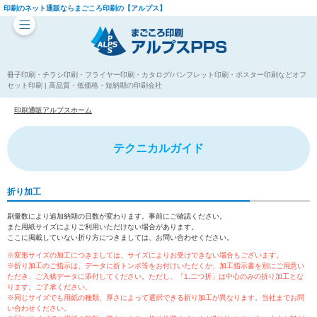
印刷のネット通販ならまごころ印刷の【アルプス】
冊子印刷・チラシ印刷・フライヤー印刷・カタログ/パンフレット印刷・ポスター印刷などオフ
セット印刷 | 高品質・低価格・短納期の印刷会社
印刷通販アルプスホーム
テクニカルガイド
折り加工
刷量数により追加納期の日数が変わります。事前にご確認ください。
また用紙サイズによりご利用いただけない場合があります。
ここに掲載していない折り方につきましては、お問い合わせください。
※変形サイズの加工につきましては、サイズによりお受けできない場合もございます。
※折り加工のご指示は、データに折トンボ等をお付けいただくか、加工指示書を別にご用意い
ただき、ご入稿データに添付してください。ただし、「1.二つ折」は中心のみの折り加工とな
ります。ご了承ください。
※同じサイズでも用紙の種類、厚さによって選択できる折り加工が異なります。当社までお問
い合わせください。