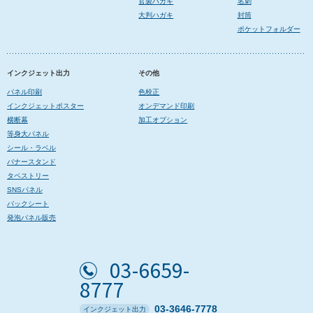
官製ハガキ
名刺
大判ハガキ
封筒
ポケットフォルダー
インクジェット出力
その他
パネル印刷
色校正
インクジェットポスター
オンデマンド印刷
横断幕
加工オプション
等身大パネル
シール・ラベル
バナースタンド
タペストリー
SNSパネル
バックシート
発泡パネル販売
03-6659-
8777
03-3646-7778
インクジェット出力