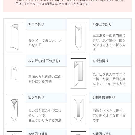
工は、1データにつき1種類のみとさせていただきます。
1.二つ折り
2.巻三つ折り
三面ある一面を内側に
センターで折るシンプ
折り、反対側の一面を
ルな加工
かぶせるように折る方
法
3.Ｚ折り(外三つ折り)
4.片袖折り
長い辺を真ん中で二つ
三面のうち両端の二面
に折った後、片側を真
を外に折る方法
ん中で二つに折る方法
5.ＤＭ折り
6.開き観音折り
長い辺を真ん中で二つ
両端を内向きに折り、
折りした後、
扉が開くような折り方
巻三つ折りをする方法
です
7.外四つ折り
8.巻四つ折り