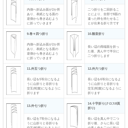
内側へ折込み面が2か所
二つ折りを二回折るこ
あり、表紙となる面の
とにより、全部で8面の
逆側から巻き込むよう
違った枠を持たせるこ
に折っていきます
とが出来る折り方です
9.巻々四つ折り
10.観音折り
内側へ折込み面が2か所
長い辺の両端面を折っ
あり、表紙となる面の
た後、真ん中で半分に
逆側から巻き込むよう
二つ折りします
に折っていきます
11.外五つ折り
12.外六つ折り
長い辺を5等分になるよ
長い辺を6等分になるよ
うに山折りと谷折りを
うに山折りと谷折りを
交互(蛇腹)になるように
交互(蛇腹)になるように
折ります
折ります
14.十字折り(クロス8頁
13.外七つ折り
折り)
長い辺を7等分になるよ
長い辺を真ん中で二つ
うに山折りと谷折りを
折り後、さらに長い辺
交互(蛇腹)になるように
の真ん中を二つに折り