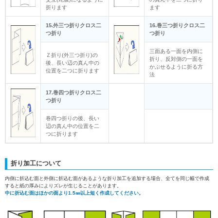
折ります
ます
15.外三つ折りクロス二
16.巻三つ折りクロス二
つ折り
つ折り
三面ある一面を内側に
Ｚ折り(外三つ折り)の
折り、反対側の一面を
後、長い辺の真ん中の
かぶせるように折る方
位置を二つに折ります
法
17.巻四つ折りクロス二
つ折り
巻四つ折りの後、長い
辺の真ん中の位置を二
つに折ります
折り加工について
内側に折込む面と外側に折込む面があるような折り加工を追加する場合、全てを同じ幅で作成
すると紙の厚みによりズレが生じることがあります。
中に折込む面はほかの面より1.5㎜以上短く作成してください。