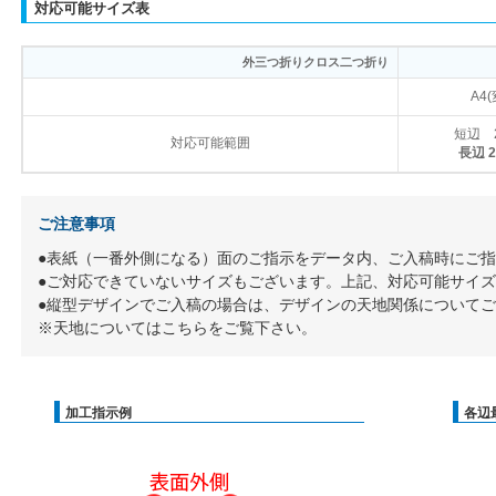
対応可能サイズ表
外三つ折りクロス二つ折り
A4
短辺 
対応可能範囲
長辺 
ご注意事項
●表紙（一番外側になる）面のご指示をデータ内、ご入稿時にご
●ご対応できていないサイズもございます。上記、対応可能サイ
●縦型デザインでご入稿の場合は、デザインの天地関係について
※天地についてはこちらをご覧下さい。
加工指示例
各辺