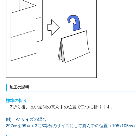
加工の説明
標準の折り
・Z折り後、長い辺側の真ん中の位置で二つに折ります。
例) A4サイズの場合
297㎜を99㎜ｘ3に3等分のサイズにして真ん中の位置（105x105