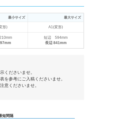
最小サイズ
最大サイズ
(変形)
A1(変形)
210mm
短辺 594mm
297mm
長辺 841mm
指示くださいませ。
ズ表を参考にご入稿くださいませ。
ご注意くださいませ。
最短間隔