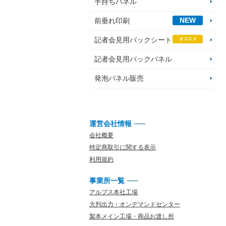
手持ちパネル
NEW
前垂れ印刷
記者会見用バックシート
オススメ
記者会見用バックパネル
発泡パネル販売
運営会社情報
会社概要
特定商取引に関する表示
利用規約
事業所一覧
アルプス本社工場
大判出力・オンデマンドセンター
製本メイン工場・商品お渡し所