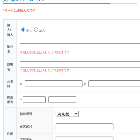
*マークは必須入力です
個
人/
個人
法人
法人
御社
名
※個人の方は記入しなくて結構です
部署
名
※個人の方は記入しなくて結構です
お名
姓
名
前
郵便
〒
-
番号
都道府県
市区町村
住所
丁目番地