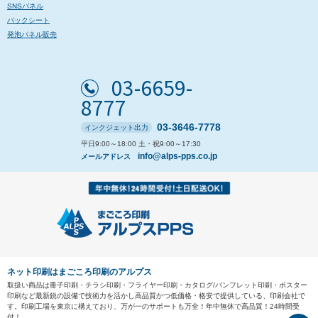
SNSパネル
バックシート
発泡パネル販売
03-6659-
8777
03-3646-7778
インクジェット出力
平日9:00～18:00 土・祝9:00～17:30
info@alps-pps.co.jp
メールアドレス
ネット印刷はまごころ印刷のアルプス
取扱い商品は冊子印刷・チラシ印刷・フライヤー印刷・カタログ/パンフレット印刷・ポスター
印刷など最新鋭の設備で技術力を活かし高品質かつ低価格・格安で提供している、印刷会社で
す。印刷工場を東京に構えており、万が一のサポートも万全！年中無休で高品質！24時間受
付！