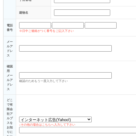
建物名
電話
-
-
番号
※日中ご連絡がつく番号をご記入下さい
メー
ルア
ドレ
ス
確認
用
メー
ルア
確認のためもう一度入力して下さい
ドレ
ス
どこ
で有
限会
社ア
ルプ
スを
↓その他の場合はこちらへ入力して下さい
お知
りに