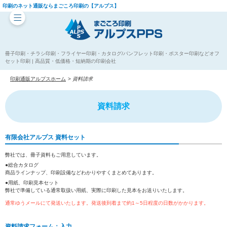
印刷のネット通販ならまごころ印刷の【アルプス】
冊子印刷・チラシ印刷・フライヤー印刷・カタログ/パンフレット印刷・ポスター印刷などオフ
セット印刷 | 高品質・低価格・短納期の印刷会社
印刷通販アルプスホーム
資料請求
資料請求
有限会社アルプス 資料セット
弊社では、冊子資料もご用意しています。
●総合カタログ
商品ラインナップ、印刷設備などわかりやすくまとめてあります。
●用紙、印刷見本セット
弊社で準備している通常取扱い用紙、実際に印刷した見本をお送りいたします。
通常ゆうメールにて発送いたします。発送後到着まで約1～5日程度の日数がかかります。
資料請求フォーム：入力