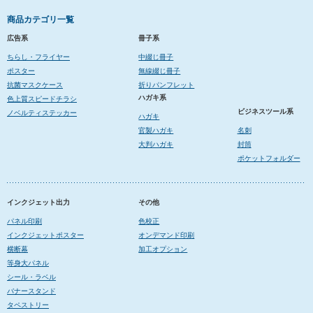
商品カテゴリ一覧
広告系
冊子系
ちらし・フライヤー
中綴じ冊子
ポスター
無線綴じ冊子
抗菌マスクケース
折りパンフレット
ハガキ系
色上質スピードチラシ
ビジネスツール系
ノベルティステッカー
ハガキ
官製ハガキ
名刺
大判ハガキ
封筒
ポケットフォルダー
インクジェット出力
その他
パネル印刷
色校正
インクジェットポスター
オンデマンド印刷
横断幕
加工オプション
等身大パネル
シール・ラベル
バナースタンド
タペストリー