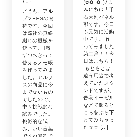
(✿✪‿✪｡)ﾉこ
んにちは！千
どうも、アル
石大判パネル
プスPPSの倉
部です。今日
持です。今回
も元気に活動
は弊社の無線
中です。 作
綴じの機械を
ってみました
使って、1枚
第二弾！！今
ずつちぎって
日はこちら！
使えるメモ帳
もともとは
を作ってみま
違う用途で考
した。アルプ
えていたスタ
スの商品に今
ンドですが、
までないもの
普段イーゼル
でしたので、
などで飾ると
中々挑戦的な
ころをぶら下
試みでした。
げてみちゃっ
挑戦的な試
た☆☆ […]
み、いい言葉
ですね過程で