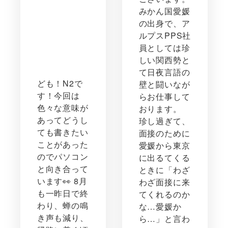
みかん国愛媛
の出身で、ア
ルプスPPS社
員としては珍
しい関西勢と
て日夜言語の
ども！N2で
壁と闘いなが
す！今回は
らお仕事して
色々な意味が
おります。
あってどうし
珍し過ぎて、
ても書きたい
面接のために
ことがあった
愛媛から東京
のでパソコン
に出るてくる
と向き合って
ときに「わざ
います👀 8月
わざ面接に来
も一昨日で終
てくれるのか
わり、蝉の鳴
な…愛媛か
き声も減り、
ら…」と言わ