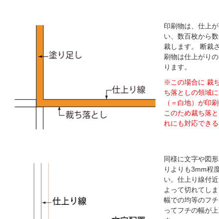
印刷物は、仕上が
い、数百枚から数
裁します。 断裁
刷物は仕上がりの
ります。
※この場合に 裁
ち落としの領域に
（＝白地）が印刷
このため裁ち落と
れにも対応できる
同様に文字や図形
りよりも3mm程
い。仕上り線付近
よって切れてしま
幅での均等のフチ
ってフチの幅が上