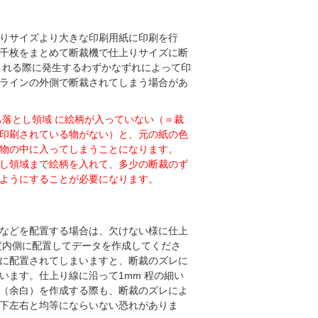
りサイズより大きな印刷用紙に印刷を行
千枚をまとめて断裁機で仕上りサイズに断
される際に発生するわずかなずれによって印
ラインの外側で断裁されてしまう場合があ
ち落とし領域 に絵柄が入っていない（＝裁
印刷されている物がない）と、元の紙の色
物の中に入ってしまうことになります。
し領域まで絵柄を入れて、多少の断裁のず
ようにすることが必要になります。
などを配置する場合は、欠けない様に仕上
度内側に配置してデータを作成してくださ
に配置されてしまいますと、断裁のズレに
います。仕上り線に沿って1mm 程の細い
（余白）を作成する際も、断裁のズレによ
下左右と均等にならいない恐れがありま