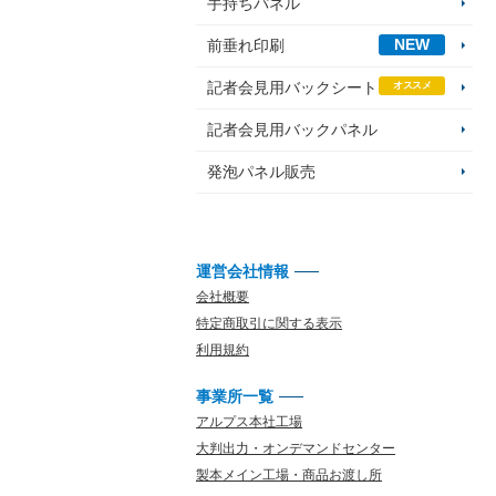
手持ちパネル
NEW
前垂れ印刷
記者会見用バックシート
オススメ
記者会見用バックパネル
発泡パネル販売
運営会社情報
会社概要
特定商取引に関する表示
利用規約
事業所一覧
アルプス本社工場
大判出力・オンデマンドセンター
製本メイン工場・商品お渡し所