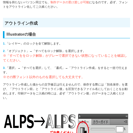
情報を持たないパソコン同士でも、
制作データの受け渡しが可能
になるのです。必ず、フォン
トをアウトライン化してご入稿ください。
アウトライン作成
Illustratorの場合
1.
「レイヤー」のロックを全て解除します。
2.
「オブジェクト」→「すべてをロック解除」を選択します。
※「すべてををロック解除」がグレーで選択できない状態になっていることを確認し
てください。
3.
「選択」→「すべてを選択」して、「書式」→「アウトライン作成」をすると一括で行えま
す。
※その際フォント以外のものを選択しても大丈夫です。
アウトライン作成した後からの文字修正は行えませんので、保存する際には「別名保存」を選
び、「アウトライン前」と「アウトライン後」を区別できるファイル名にしておくことをお勧
めします。印刷データをご入稿の時には、必ず「アウトライン後」のデータをご入稿くださ
い。