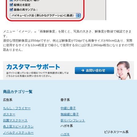
メニュー「イメージ」→「画像解像度」を開くと、写真の大きさ、解像度が数値で確認できま
す。
適切な理想解像度は350dpiですが、例えば解像度が72dpiでも画像サイズが60cm位あり、実際
に使用するサイズを12cm程度まで縮小して使用する分には計算上360dpi相当になりますので問
題ありません。
商品カテゴリ一覧
広告系
冊子系
ちらし・フライヤー
中綴じ冊子
ポスター
無線綴じ冊子
抗菌マスクケース
折りパンフレット
ハガキ系
色上質スピードチラシ
ビジネスツール系
ノベルティステッカー
ハガキ