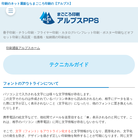
印刷のネット通販ならまごころ印刷の【アルプス】
冊子印刷・チラシ印刷・フライヤー印刷・カタログ/パンフレット印刷・ポスター印刷などオフ
セット印刷 | 高品質・低価格・短納期の印刷会社
印刷通販アルプスホーム
テクニカルガイド
フォントのアウトラインについて
パソコン上で入力される文字には様々な文字情報が存在します。
この文字そのものは作成されているパソコン本体から読み出されるため、相手にデータを送っ
た際に文字が正しく表示されないこと（文字化け）になったり、他のフォントに置き換えられ
たりします。
携帯電話の絵文字などで、他社間でメールを送受信すると「〓」表示されるのと同じです。こ
れは、相手のパソコン（携帯電話）に同じ文字情報が存在しないからです。
そこで、
文字（フォント）をアウトライン化する
と文字情報がなくなり、図形化され、文字化
けの発生を防ぎ、デザインを崩さず正しい印刷物を制作することが可能になります。同じ文字