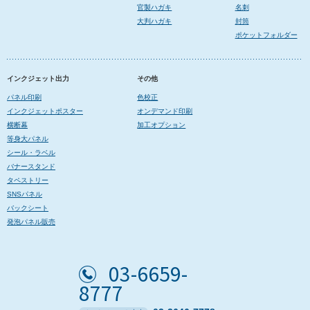
官製ハガキ
名刺
大判ハガキ
封筒
ポケットフォルダー
インクジェット出力
その他
パネル印刷
色校正
インクジェットポスター
オンデマンド印刷
横断幕
加工オプション
等身大パネル
シール・ラベル
バナースタンド
タペストリー
SNSパネル
バックシート
発泡パネル販売
03-6659-
8777