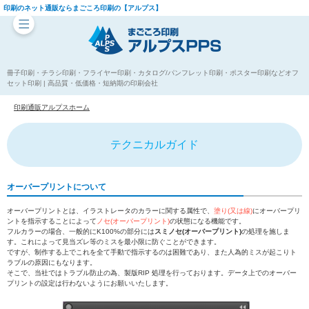
印刷のネット通販ならまごころ印刷の【アルプス】
冊子印刷・チラシ印刷・フライヤー印刷・カタログ/パンフレット印刷・ポスター印刷などオフ
セット印刷 | 高品質・低価格・短納期の印刷会社
印刷通販アルプスホーム
テクニカルガイド
オーバープリントについて
オーバープリントとは、イラストレータのカラーに関する属性で、
塗り(又は線)
にオーバープリ
ントを指示することによって
ノセ(オーバープリント)
の状態になる機能です。
フルカラーの場合、一般的にK100%の部分には
スミノセ(オーバープリント)
の処理を施しま
す。これによって見当ズレ等のミスを最小限に防ぐことができます。
ですが、制作する上でこれを全て手動で指示するのは困難であり、また人為的ミスが起こりト
ラブルの原因にもなります。
そこで、当社ではトラブル防止の為、製版RIP 処理を行っております。データ上でのオーバー
プリントの設定は行わないようにお願いいたします。