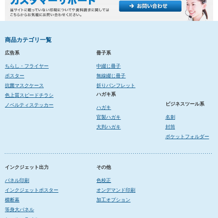
商品カテゴリ一覧
広告系
冊子系
ちらし・フライヤー
中綴じ冊子
ポスター
無線綴じ冊子
抗菌マスクケース
折りパンフレット
ハガキ系
色上質スピードチラシ
ビジネスツール系
ノベルティステッカー
ハガキ
官製ハガキ
名刺
大判ハガキ
封筒
ポケットフォルダー
インクジェット出力
その他
パネル印刷
色校正
インクジェットポスター
オンデマンド印刷
横断幕
加工オプション
等身大パネル