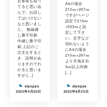
お客様も知っ
A4の場合
てると思い込
210㎜×297㎜
んで、お話し
ですがページ
てはいけない
設定で216㎜
なと思いまし
×303㎜と設
た。 無線綴
定して下さ
じ冊子印刷
い。文字など
中綴じ冊子印
切れないよう
刷 上記のご
にA4の場合
注文をすると
210㎜×297㎜
き、説明があ
より天地左右
りますのでわ
3㎜以上内側
かると思いま
[…]
すが […]
alpspps
alpspps
2023年4月20日
2022年8月23日