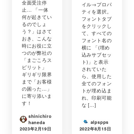
全面受注停
イル→プロパ
止… 「一体
ティを選択。
何が起きてい
フォントタブ
るのでしょ
をクリックし
う？」はさて
て、すべての
おき、こんな
フォント名の
時にお役に立
横に 「(埋め
つのが弊社の
込みサブセッ
「まごころス
ト)」と表示
ピリット」
されていた
ギリギリ限界
ら、使用した
まで「お客様
全てのフォン
の困った…」
トが埋め込ま
に寄り添いま
れ、印刷可能
す！
な […]
shinichiro
alpspps
haneda
2023年2月19日
2022年8月15日