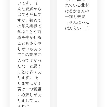
いです。 そ
れている北村
んな愛媛から
はるかさんの
出てきた私で
千猫万来展
すが、初めて
（せんにゃん
の印刷業界で
ばんらい […]
学ぶことや前
職を生かせる
ことも多くや
りがいもあっ
てこの業界に
入ってよかっ
たなーと思う
ことは多々あ
ります。 あ
ります…が！
実は一つ愛媛
に心残りがあ
りまして…。
それは…。