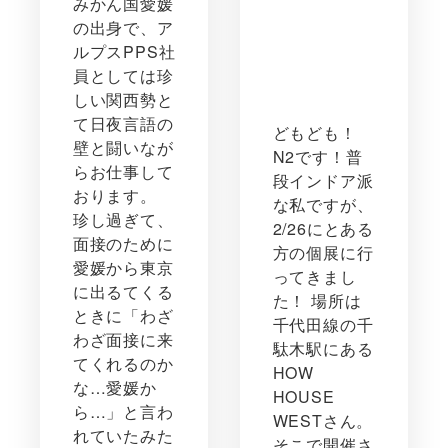
みかん国愛媛
の出身で、ア
ルプスPPS社
員としては珍
しい関西勢と
て日夜言語の
どもども！
壁と闘いなが
N2です！普
らお仕事して
段インドア派
おります。
な私ですが、
珍し過ぎて、
2/26にとある
面接のために
方の個展に行
愛媛から東京
ってきまし
に出るてくる
た！ 場所は
ときに「わざ
千代田線の千
わざ面接に来
駄木駅にある
てくれるのか
HOW
な…愛媛か
HOUSE
ら…」と言わ
WESTさん。
れていたみた
そこで開催さ