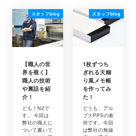
スタッフblog
スタッフblog
【職人の世
1枚ずつち
界を覗く】
ぎれる天糊
職人の技術
り風メモ帳
や裏話を紹
を作ってみ
介！
た！
ども！N2で
どうも、アル
す。 今回は
プスPPSの倉
弊社の職人に
持です。今回
ついて書いて
は弊社の無線