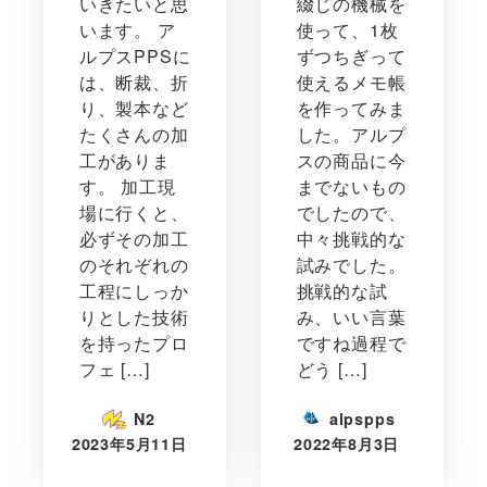
いきたいと思
綴じの機械を
います。 ア
使って、1枚
ルプスPPSに
ずつちぎって
は、断裁、折
使えるメモ帳
り、製本など
を作ってみま
たくさんの加
した。アルプ
工がありま
スの商品に今
す。 加工現
までないもの
場に行くと、
でしたので、
必ずその加工
中々挑戦的な
のそれぞれの
試みでした。
工程にしっか
挑戦的な試
りとした技術
み、いい言葉
を持ったプロ
ですね過程で
フェ […]
どう […]
N2
alpspps
2023年5月11日
2022年8月3日