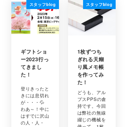
スタッフblog
スタッフblog
ギフトショ
1枚ずつち
ー2023行っ
ぎれる天糊
てきまし
り風メモ帳
た！
を作ってみ
た！
登りきったと
どうも、アル
きには息切れ
プスPPSの倉
が・・・💦
持です。今回
わあ～！中に
は弊社の無線
はすでに沢山
綴じの機械を
の人・人・
使って、1枚