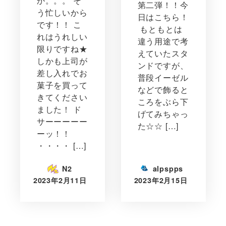
か。。。 そ
第二弾！！今
う忙しいから
日はこちら！
です！！ こ
もともとは
れはうれしい
違う用途で考
限りですね★
えていたスタ
しかも上司が
ンドですが、
差し入れでお
普段イーゼル
菓子を買って
などで飾ると
きてください
ころをぶら下
ました！ ド
げてみちゃっ
サーーーーー
た☆☆ […]
ーッ！！
・・・・ […]
N2
alpspps
2023年2月11日
2023年2月15日