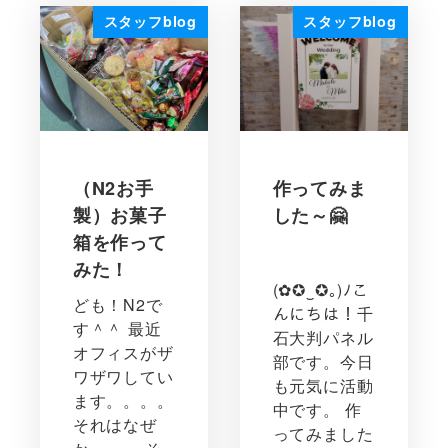
スタッフblog
スタッフblog
（N2お手
作ってみま
製）お菓子
した～🤗
箱を作って
みた！
(✿✪‿✪｡)ﾉこ
ども！N2で
んにちは！千
す＾＾ 最近
石大判パネル
オフィスがザ
部です。今日
ワザワしてい
も元気に活動
ます。。。。
中です。 作
それはなぜ
ってみました