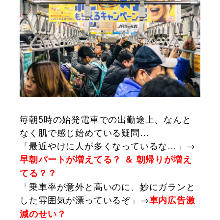
毎朝5時の始発電車での出勤途上、なんと
なく肌で感じ始めている疑問…
「最近やけに人が多くなっているな…」→
早朝パートが増えてる？
＆ 朝帰りが増え
てる？？
「乗車率が意外と高いのに、妙にガランと
した雰囲気が漂っているぞ」→
車内広告激
減のせい？