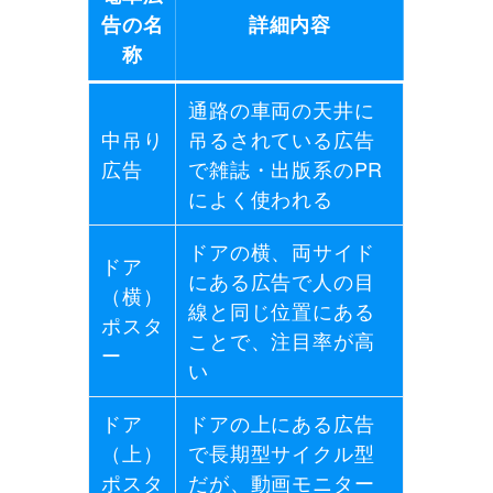
告の名
詳細内容
称
通路の車両の天井に
中吊り
吊るされている広告
広告
で雑誌・出版系のPR
によく使われる
ドアの横、両サイド
ドア
にある広告で人の目
（横）
線と同じ位置にある
ポスタ
ことで、注目率が高
ー
い
ドア
ドアの上にある広告
（上）
で長期型サイクル型
ポスタ
だが、動画モニター