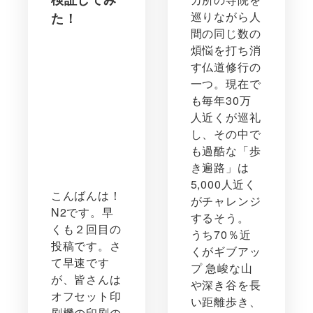
巡りながら人
た！
間の同じ数の
煩悩を打ち消
す仏道修行の
一つ。現在で
も毎年30万
人近くが巡礼
し、その中で
も過酷な「歩
き遍路」は
5,000人近く
こんばんは！
がチャレンジ
N2です。早
するそう。
くも２回目の
うち70％近
投稿です。さ
くがギブアッ
て早速です
プ 急峻な山
が、皆さんは
や深き谷を長
オフセット印
い距離歩き、
刷機の印刷の