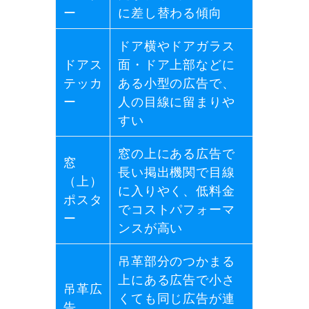
ー
に差し替わる傾向
ドア横やドアガラス
ドアス
面・ドア上部などに
テッカ
ある小型の広告で、
ー
人の目線に留まりや
すい
窓の上にある広告で
窓
長い掲出機関で目線
（上）
に入りやく、低料金
ポスタ
でコストパフォーマ
ー
ンスが高い
吊革部分のつかまる
上にある広告で小さ
吊革広
くても同じ広告が連
告