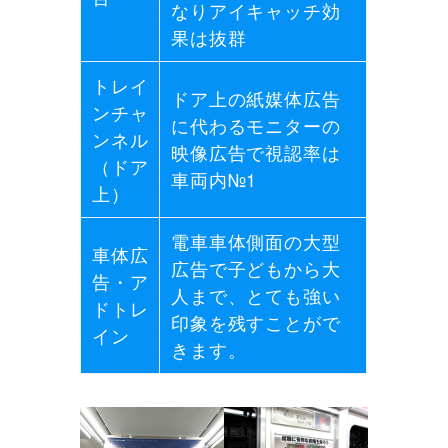
なりアイキャッチ効
果は抜群
トレイ
ドア上の紙媒体広告
ンチャ
に代わるモニターの
ンネル
映像広告で視認率は
（ドア
車両内№1
上）
電車車体側面の大型
車体広
広告で子どもから大
告・ア
人まで、とても強い
ドトレ
印象を残すことがで
イン
きます。