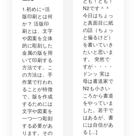
ども！ども！
N2です＾＾
1.初めに~活
今日はちょっ
版印刷とは何
と真面目に紙
か？ 活版印
の話（ちょっ
刷とは、文字
と偏るけど）
や図案を立体
を書いていき
的に彫刻した
たいと思いま
金属の版を用
す。 突然で
いて印刷する
すが・・・・
方法です。こ
ドンッ 実は
の方法は、手
母は書道家で
作業で行われ
N2も小さい
ることが特徴
ころから書道
で、版を作成
をやっていま
するためには
した。若干で
文字や図案を
はあるが、書
一つ一つ彫刻
には自信があ
する必要があ
る […]
ります。その