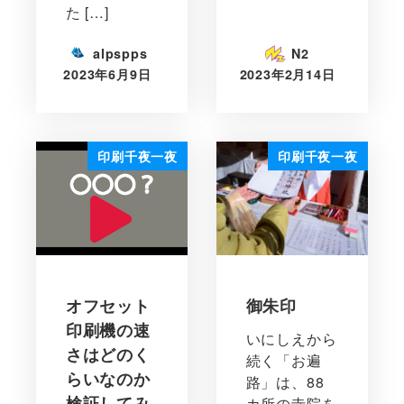
た […]
alpspps
N2
2023年6月9日
2023年2月14日
印刷千夜一夜
印刷千夜一夜
オフセット
御朱印
印刷機の速
いにしえから
さはどのく
続く「お遍
らいなのか
路」は、88
検証してみ
カ所の寺院を