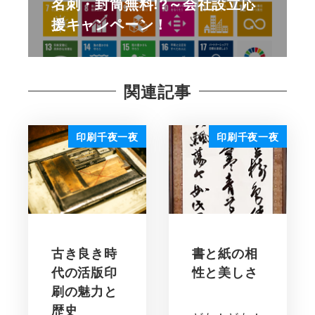
名刺・封筒無料!?～会社設立応
援キャンペーン！
関連記事
印刷千夜一夜
印刷千夜一夜
古き良き時
書と紙の相
代の活版印
性と美しさ
刷の魅力と
歴史