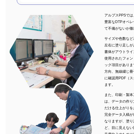
アルプスPPSで
豊富なDTPオペ
て不備がないか徹
サイズや色数など
左右に塗り足しが
書体がアウトライ
使用されたフォン
ック項目がありま
方向、無線綴じ冊
に確認用PDF（
ます。
また、印刷・製本
は、データの作り
だける仕上がりを
完全データ入稿が
なりますが、塗り
ど、目に見えない