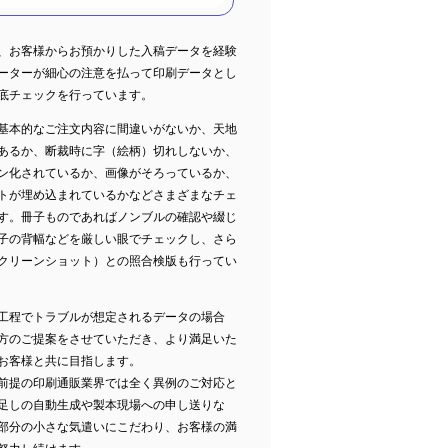
は、お客様からお預かりした入稿データを経験
レーターが細心の注意を払って印刷データとし
底チェックを行っています。
基本的なご注文内容に間違いがないか、天地
あるか、断裁時に字（絵柄）切れしないか、
ン化されているか、画像がそろっているか、
トが埋め込まれているかなどさまざまなチェ
す。冊子ものであればノンブルの確認や綴じ
子の背幅などを厳しい眼でチェックし、さら
スクリーンショット）との照合検版も行ってい
工程でトラブルが想定されるデータの場合
方のご提案をさせていただき、より満足いた
お客様と共に目指します。
前提の印刷通販業界では全く異例のご対応と
足しの自動生成や製本現場への申し送りな
部分の小さな気遣いにこだわり、お客様の満