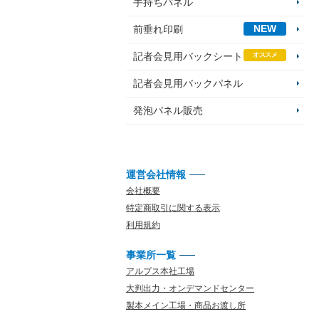
手持ちパネル
NEW
前垂れ印刷
記者会見用バックシート
オススメ
記者会見用バックパネル
発泡パネル販売
運営会社情報
会社概要
特定商取引に関する表示
利用規約
事業所一覧
アルプス本社工場
大判出力・オンデマンドセンター
製本メイン工場・商品お渡し所