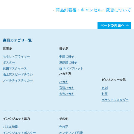
商品到着後・キャンセル・変更について
商品カテゴリ一覧
広告系
冊子系
ちらし・フライヤー
中綴じ冊子
ポスター
無線綴じ冊子
抗菌マスクケース
折りパンフレット
ハガキ系
色上質スピードチラシ
ビジネスツール系
ノベルティステッカー
ハガキ
官製ハガキ
名刺
大判ハガキ
封筒
ポケットフォルダー
インクジェット出力
その他
パネル印刷
色校正
インクジェットポスター
オンデマンド印刷