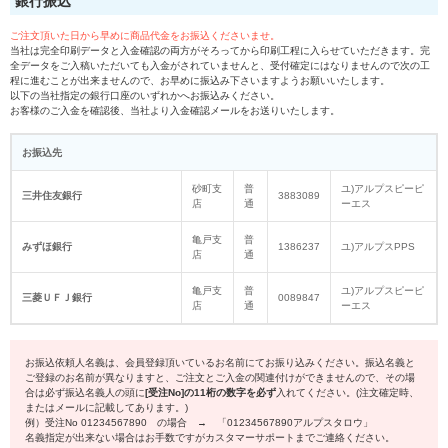
銀行振込
ご注文頂いた日から早めに商品代金をお振込くださいませ。
当社は完全印刷データと入金確認の両方がそろってから印刷工程に入らせていただきます。完
全データをご入稿いただいても入金がされていませんと、受付確定にはなりませんので次の工
程に進むことが出来ませんので、お早めに振込み下さいますようお願いいたします。
以下の当社指定の銀行口座のいずれかへお振込みください。
お客様のご入金を確認後、当社より入金確認メールをお送りいたします。
お振込先
砂町支
普
ユ)アルプスピーピ
三井住友銀行
3883089
店
通
ーエス
亀戸支
普
みずほ銀行
1386237
ユ)アルプスPPS
店
通
亀戸支
普
ユ)アルプスピーピ
三菱ＵＦＪ銀行
0089847
店
通
ーエス
お振込依頼人名義は、会員登録頂いているお名前にてお振り込みください。振込名義と
ご登録のお名前が異なりますと、ご注文とご入金の関連付けができませんので、その場
合は必ず振込名義人の頭に
[受注No]の11桁の数字を必ず
入れてください。(注文確定時、
またはメールに記載してあります。)
例）受注No 01234567890 の場合 → 「
01234567890
アルプスタロウ」
名義指定が出来ない場合はお手数ですがカスタマーサポートまでご連絡ください。