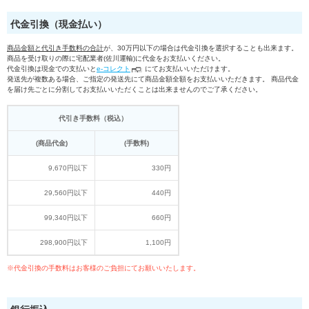
代金引換（現金払い）
商品金額と代引き手数料の合計
が、30万円以下の場合は代金引換を選択することも出来ます。
商品を受け取りの際に宅配業者(佐川運輸)に代金をお支払いください。
代金引換は現金での支払いと
e-コレクト
にてお支払いいただけます。
発送先が複数ある場合、ご指定の発送先にて商品金額全額をお支払いいただきます。 商品代金
を届け先ごとに分割してお支払いいただくことは出来ませんのでご了承ください。
代引き手数料（税込）
(商品代金)
(手数料)
9,670円以下
330円
29,560円以下
440円
99,340円以下
660円
298,900円以下
1,100円
※代金引換の手数料はお客様のご負担にてお願いいたします。