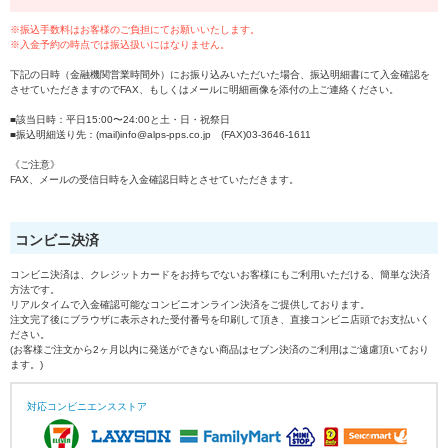
※振込手数料はお客様のご負担にてお願いいたします。
※入金予約の時点では振込扱いにはなりません。
下記の日時（金融機関営業時間外）にお振り込みいただいた場合、振込明細書にて入金確認を
させていただきますのでFAX、もしくはメールに明細画像を添付の上ご連絡ください。
■該当日時：平日15:00〜24:00と土・日・祝祭日
■振込明細送り先：(mail)info@alps-pps.co.jp (FAX)03-3646-1611
《ご注意》
FAX、メールの受信日時を入金確認日時とさせていただきます。
コンビニ決済
コンビニ決済は、クレジットカードをお持ちでないお客様にもご利用いただける、簡単な決済
方法です。
リアルタイムで入金確認可能なコンビニオンライン決済をご提供しております。
注文完了後にブラウザに表示された受付番号を印刷して頂き、直接コンビニ店頭でお支払いく
ださい。
(お客様ご注文から2ヶ月以内に発送ができない商品はセブン決済のご利用はご遠慮頂いており
ます。)
対応コンビニエンスストア