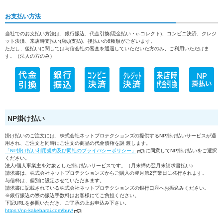
お支払い方法
当社でのお支払い方法は、銀行振込、代金引換(現金払い・e-コレクト)、コンビニ決済、クレジ
ット決済、来店時支払い(店頭支払)、後払いの6種類がございます。
ただし、後払いに関しては与信会社の審査を通過していただいた方のみ、ご利用いただけま
す。（法人の方のみ）
NP掛け払い
掛け払いのご注文には、株式会社ネットプロテクションズの提供するNP掛け払いサービスが適
用され、ご注文と同時にご注文の商品の代金債権を譲 渡します。
「NP掛け払い利用規約及び同社のプライバシーポリシー」
に同意してNP掛け払いをご選択
ください。
法人/個人事業主を対象とした掛け払いサービスです。（月末締め翌月末請求書払い）
請求書は、株式会社ネットプロテクションズからご購入の翌月第2営業日に発行されます。
与信枠は、個別に設定させていただきます。
請求書に記載されている株式会社ネットプロテクションズの銀行口座へお振込みください。
※銀行振込の際の振込手数料はお客様にてご負担ください。
下記URLを参照いただき、ご了承の上お申込み下さい。
https://np-kakebarai.com/buy/