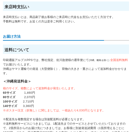
来店時支払い
来店時支払いとは、商品刷了後お客様のご来店時に代金をお支払いただく方法です。
手数料は無料です。お近くの方は是非ご利用ください。
お届け方法
送料について
印刷通販アルプスPPSでは、弊社指定、佐川急便様の通常便にて
全国送料無料
(沖縄、離島を除く)
でお届けいたします。
沖縄はヤマト運輸での発送（大型便除く）、荷物の大きさ・重さによって追加料金がかかりま
す。
＜沖縄発送料金＞
箱のサイズ、箱数によって追加料金が発生いたします。
60サイズ
1,460円
80サイズ
2,070円
100サイズ
2,710円
140サイズ
3,360円
※ポスター注文（折無し）に関しましては、一箱あたり4,030円となります。
※配送先を複数指定する場合は別途配送料が必要となります。
※送料無料サービスにつきましては、1配送先までのサービスとさせていただいておりますの
で、2箇所目からのお届け先につきましては、お客様に別途発送諸費用（1箇所増えるごとに