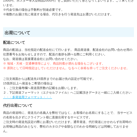
1500円、ポスター等大型商品2000円）をご負担いただく形となってまいります。ご了承くださ
いませ。
※代金引換の場合は手数料が別途必要です。
※複数のお届け先に発送する場合、代引きを行う発送先はお選びいただけます。
出荷について
配送について
商品の配送は、当社指定の配送会社にて行います。 商品発送後、配送会社のお問い合わせ用の
伝票番号をお知らせしますので、配送の進捗を調べる際にご利用ください。
なお、発送後は直接運送会社にお問い合わせください。
※ 地域・天候・交通事情等により、商品到着が遅れる場合もございます。
※ 原則として日時指定はしていただけません。なるべく余裕を持ってご注文くださいませ。
ご注文画面からは配送先15箇所までのお届け先の設定が可能です。
15箇所以上へ発送をご希望の場合は
１．ご注文備考欄へ発送箇所数の記載をお願いします。
２．下記発送フォーマット（エクセルファイル）へご記載頂きデータと一緒にご入稿ください
・・・多発送用フォーマット・・・
代行出荷について
商品の発送時に、発送元の名義人を弊社ではなく、お客様のお名前にすることで、 当サービス
の名前を出さずにクライアント様に直接出荷するサービスです。
ご注文時の発送先設定の際にお選びいただけます。通常発送、代行発送にかかわらず出荷時の
お荷物は商品のみとなり、弊社のカタログや金額などのわかる明細などは同梱しておりませ
ん。