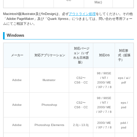
Mac)
Macintosh版Illustrator及びInDesignは、必ず
アウトライン処理
をしてください。その他
「Adobe PageMaker」及び「Quark Xpress」につきましては、問い合わせ専用フォー
ムにてご相談下さい。
Windows
対応バージ
対応形
ョン（いず
メーカー
対応アプリケーション
対応OS
式（拡張
れも日本語
子）
版）
98 / 98SE
CS2〜
/ NT /
eps / ai /
Adobe
Illustrator
CS6・CC
2000/ ME
pdf
/ XP / 7 / 8
98 / 98SE
CS2〜
/ NT /
eps /
Adobe
Photoshop
CS6・CC
2000/ ME
psd
/ XP / 7 / 8
2000/ ME
pdd /
Adobe
Photoshop Elements
2.0j～13.0j
/ XP / 7 / 8
psd