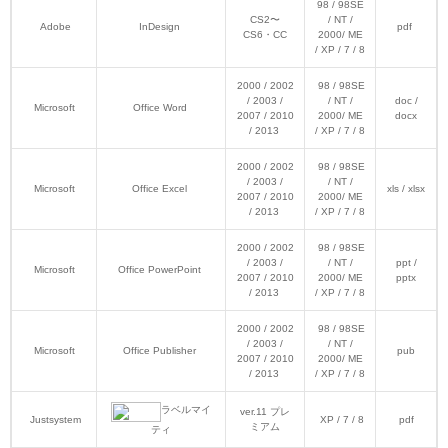
98 / 98SE
CS2〜
/ NT /
Adobe
InDesign
pdf
CS6・CC
2000/ ME
/ XP / 7 / 8
2000 / 2002
98 / 98SE
/ 2003 /
/ NT /
doc /
Microsoft
Office Word
2007 / 2010
2000/ ME
docx
/ 2013
/ XP / 7 / 8
2000 / 2002
98 / 98SE
/ 2003 /
/ NT /
Microsoft
Office Excel
xls / xlsx
2007 / 2010
2000/ ME
/ 2013
/ XP / 7 / 8
2000 / 2002
98 / 98SE
/ 2003 /
/ NT /
ppt /
Microsoft
Office PowerPoint
2007 / 2010
2000/ ME
pptx
/ 2013
/ XP / 7 / 8
2000 / 2002
98 / 98SE
/ 2003 /
/ NT /
Microsoft
Office Publisher
pub
2007 / 2010
2000/ ME
/ 2013
/ XP / 7 / 8
ラベルマイ
ver.11 プレ
Justsystem
XP / 7 / 8
pdf
ミアム
ティ