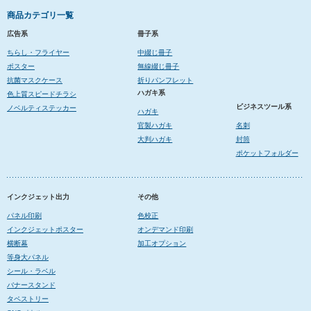
商品カテゴリ一覧
広告系
冊子系
ちらし・フライヤー
中綴じ冊子
ポスター
無線綴じ冊子
抗菌マスクケース
折りパンフレット
ハガキ系
色上質スピードチラシ
ビジネスツール系
ノベルティステッカー
ハガキ
官製ハガキ
名刺
大判ハガキ
封筒
ポケットフォルダー
インクジェット出力
その他
パネル印刷
色校正
インクジェットポスター
オンデマンド印刷
横断幕
加工オプション
等身大パネル
シール・ラベル
バナースタンド
タペストリー