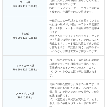
両面に光沢があり表面が滑らかなため色の
コート紙
再現性に優れています。
（73 / 90 / 110 / 135 kg）
特にチラシやフライヤー、カタログ等に多
く使われ、使用用途の広い用紙です。
一般的にコピー用紙として出回っているも
のに近い用紙で、雑誌・チラシ・事務用伝
票・メモ帳・ノート・原稿用紙等に使用さ
れます。
上質紙
表裏ともコーティングされてなく、オフセ
（70 / 90 / 110 / 135 kg）
ット印刷では極わずかにインクのにじみが
発生します。コート紙と比較して多少発色
は落ちますが、筆記性が高く、鉛筆やボー
ルペンなど手書きで文字が書き込めます。
コート紙の光沢を抑え、落ち着いた雰囲気
の用紙です。色の再現性にも優れており、
マットコート紙
高級感のあるイメージに仕上がります。
（70 / 90 / 110 / 135 kg）
パンフレットや会社案内等に使用されま
す。
両面に顔料を塗布した厚手の用紙です。原
色版印刷にも適した最高レベルの塗工品
質、美しい光沢となめらかな肌合いで印刷
アートポスト紙
効果は抜群です。
（180 / 220 kg）
インキ速乾性と高光沢を実現しています。
個人出版の表紙やポストカードに最適で