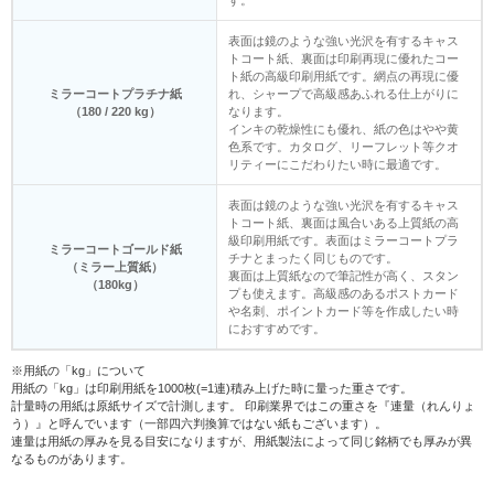
す。
表面は鏡のような強い光沢を有するキャス
トコート紙、裏面は印刷再現に優れたコー
ト紙の高級印刷用紙です。網点の再現に優
ミラーコートプラチナ紙
れ、シャープで高級感あふれる仕上がりに
（180 / 220 kg）
なります。
インキの乾燥性にも優れ、紙の色はやや黄
色系です。カタログ、リーフレット等クオ
リティーにこだわりたい時に最適です。
表面は鏡のような強い光沢を有するキャス
トコート紙、裏面は風合いある上質紙の高
級印刷用紙です。表面はミラーコートプラ
ミラーコートゴールド紙
チナとまったく同じものです。
（ミラー上質紙）
裏面は上質紙なので筆記性が高く、スタン
（180kg）
プも使えます。高級感のあるポストカード
や名刺、ポイントカード等を作成したい時
におすすめです。
※用紙の「kg」について
用紙の「kg」は印刷用紙を1000枚(=1連)積み上げた時に量った重さです。
計量時の用紙は原紙サイズで計測します。 印刷業界ではこの重さを『連量（れんりょ
う）』と呼んでいます（一部四六判換算ではない紙もございます）。
連量は用紙の厚みを見る目安になりますが、用紙製法によって同じ銘柄でも厚みが異
なるものがあります。