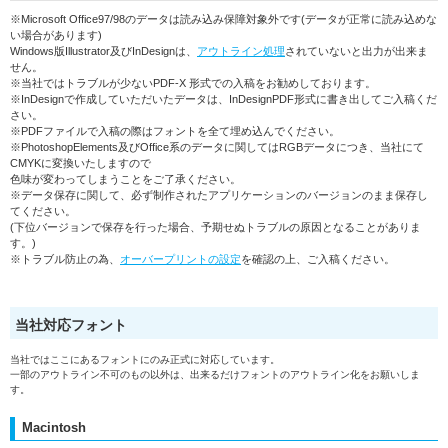
※Microsoft Office97/98のデータは読み込み保障対象外です(データが正常に読み込めな
い場合があります)
Windows版Illustrator及びInDesignは、
アウトライン処理
されていないと出力が出来ま
せん。
※当社ではトラブルが少ないPDF-X 形式での入稿をお勧めしております。
※InDesignで作成していただいたデータは、InDesignPDF形式に書き出してご入稿くだ
さい。
※PDFファイルで入稿の際はフォントを全て埋め込んでください。
※PhotoshopElements及びOffice系のデータに関してはRGBデータにつき、当社にて
CMYKに変換いたしますので
色味が変わってしまうことをご了承ください。
※データ保存に関して、必ず制作されたアプリケーションのバージョンのまま保存し
てください。
(下位バージョンで保存を行った場合、予期せぬトラブルの原因となることがありま
す。)
※トラブル防止の為、
オーバープリントの設定
を確認の上、ご入稿ください。
当社対応フォント
当社ではここにあるフォントにのみ正式に対応しています。
一部のアウトライン不可のもの以外は、出来るだけフォントのアウトライン化をお願いしま
す。
Macintosh