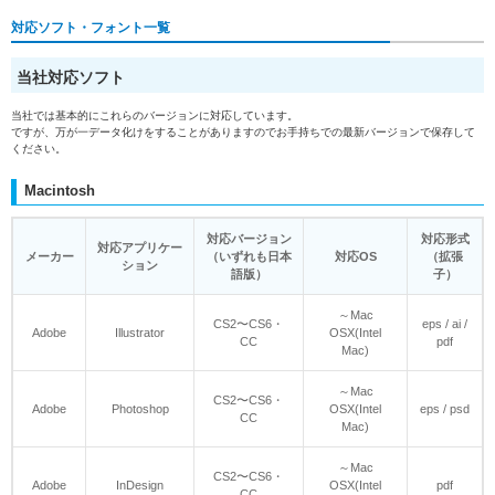
対応ソフト・フォント一覧
当社対応ソフト
当社では基本的にこれらのバージョンに対応しています。
ですが、万が一データ化けをすることがありますのでお手持ちでの最新バージョンで保存して
ください。
Macintosh
対応バージョン
対応形式
対応アプリケー
メーカー
（いずれも日本
対応OS
（拡張
ション
語版）
子）
～Mac
CS2〜CS6・
eps / ai /
Adobe
Illustrator
OSX(Intel
CC
pdf
Mac)
～Mac
CS2〜CS6・
Adobe
Photoshop
OSX(Intel
eps / psd
CC
Mac)
～Mac
CS2〜CS6・
Adobe
InDesign
OSX(Intel
pdf
CC