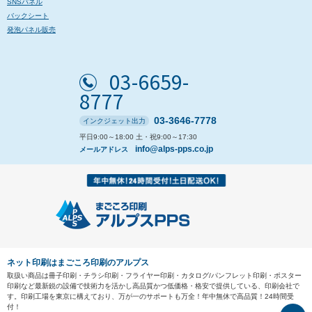
SNSパネル
バックシート
発泡パネル販売
03-6659-
8777
03-3646-7778
インクジェット出力
平日9:00～18:00 土・祝9:00～17:30
info@alps-pps.co.jp
メールアドレス
ネット印刷はまごころ印刷のアルプス
取扱い商品は冊子印刷・チラシ印刷・フライヤー印刷・カタログ/パンフレット印刷・ポスター
印刷など最新鋭の設備で技術力を活かし高品質かつ低価格・格安で提供している、印刷会社で
す。印刷工場を東京に構えており、万が一のサポートも万全！年中無休で高品質！24時間受
付！