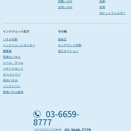
官製ハガキ
名刺
大判ハガキ
封筒
ポケットフォルダー
インクジェット出力
その他
パネル印刷
色校正
インクジェットポスター
オンデマンド印刷
横断幕
加工オプション
等身大パネル
シール・ラベル
バナースタンド
タペストリー
SNSパネル
バックシート
発泡パネル販売
03-6659-
8777
03-3646-7778
インクジェット出力