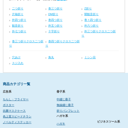
二つ折り
巻三つ折り
Z折り
片袖折り
DM折り
開観音折り
外四つ折り
巻四つ折り
巻々四つ折り
観音折り
外五つ折り
外六つ折り
外七つ折り
十字折り
外三つ折りクロス二つ折
り
巻三つ折りクロス二つ折
巻四つ折りクロス二つ折
り
り
穴あけ
角丸
ミシン目
スジ入れ
商品カテゴリ一覧
広告系
冊子系
ちらし・フライヤー
中綴じ冊子
ポスター
無線綴じ冊子
抗菌マスクケース
折りパンフレット
ハガキ系
色上質スピードチラシ
ビジネスツール系
ノベルティステッカー
ハガキ