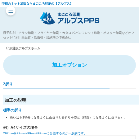
印刷のネット通販ならまごころ印刷の【アルプス】
冊子印刷・チラシ印刷・フライヤー印刷・カタログ/パンフレット印刷・ポスター印刷などオフ
セット印刷 | 高品質・低価格・短納期の印刷会社
印刷通販アルプスホーム
加工オプション
Z折り
加工の説明
標準の折り
長い辺を3等分になるように山折りと谷折りを交互（蛇腹）になるように折ります。
例）A4サイズの場合
297mmを99mm×99mm×99mmに分割するのが一般的です。