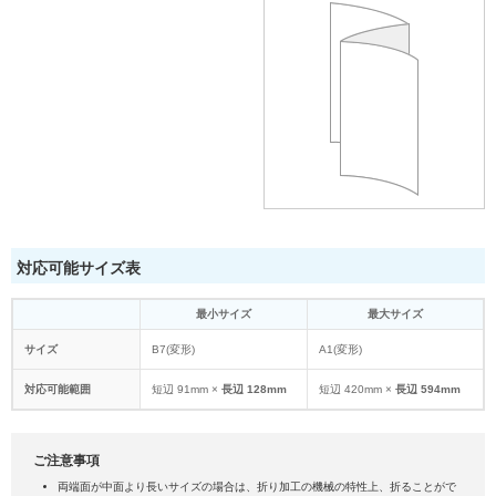
対応可能サイズ表
最小サイズ
最大サイズ
サイズ
B7(変形)
A1(変形)
対応可能範囲
短辺 91mm ×
長辺 128mm
短辺 420mm ×
長辺 594mm
ご注意事項
両端面が中面より長いサイズの場合は、折り加工の機械の特性上、折ることがで