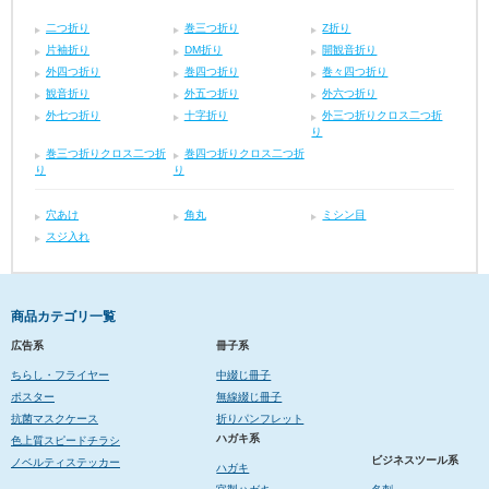
二つ折り
巻三つ折り
Z折り
片袖折り
DM折り
開観音折り
外四つ折り
巻四つ折り
巻々四つ折り
観音折り
外五つ折り
外六つ折り
外七つ折り
十字折り
外三つ折りクロス二つ折
り
巻三つ折りクロス二つ折
巻四つ折りクロス二つ折
り
り
穴あけ
角丸
ミシン目
スジ入れ
商品カテゴリ一覧
広告系
冊子系
ちらし・フライヤー
中綴じ冊子
ポスター
無線綴じ冊子
抗菌マスクケース
折りパンフレット
ハガキ系
色上質スピードチラシ
ビジネスツール系
ノベルティステッカー
ハガキ