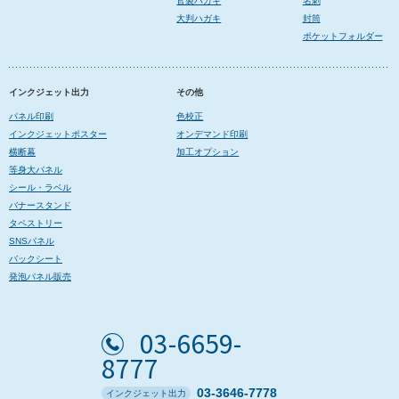
官製ハガキ
名刺
大判ハガキ
封筒
ポケットフォルダー
インクジェット出力
その他
パネル印刷
色校正
インクジェットポスター
オンデマンド印刷
横断幕
加工オプション
等身大パネル
シール・ラベル
バナースタンド
タペストリー
SNSパネル
バックシート
発泡パネル販売
03-6659-
8777
03-3646-7778
インクジェット出力