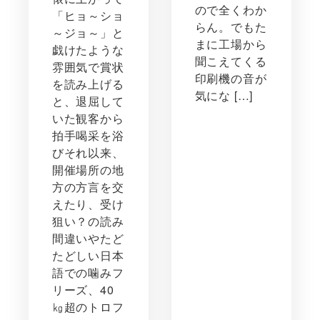
ので全くわか
「ヒョ～ショ
らん。でもた
～ジョ～」と
まに工場から
戯けたような
聞こえてくる
雰囲気で賞状
印刷機の音が
を読み上げる
気にな […]
と、退屈して
いた観客から
拍手喝采を浴
びそれ以来、
開催場所の地
方の方言を交
えたり、受け
狙い？の読み
間違いやたど
たどしい日本
語での噛みフ
リーズ、40
㎏超のトロフ