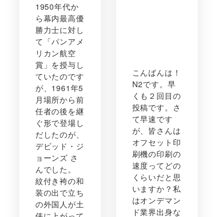
1950年代か
ら幕内最高優
勝力士に対し
て「パンアメ
リカン航空
賞」を授与し
こんばんは！
ていたのです
N2です。早
が、1961年5
くも２回目の
月場所から前
投稿です。さ
任者の後を継
て早速です
ぐ形で登場し
が、皆さんは
だしたのが、
オフセット印
デビッド・ジ
刷機の印刷の
ョーンズ さ
速度ってどの
んでした。
くらいだと思
紋付き袴の和
いますか？私
装の出で立ち
はオンデマン
の外国人が土
ド業界出身な
俵に上がって