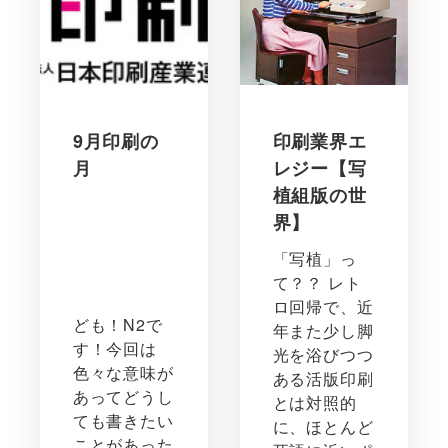
9月印刷の
印刷業界エ
月
レジー【写
植組版の世
界】
「写植」っ
て？？ レト
ロ回帰で、近
ども！N2で
年また少し脚
す！今回は
光を浴びつつ
色々な意味が
ある活版印刷
あってどうし
とは対照的
ても書きたい
に、ほとんど
ことがあった