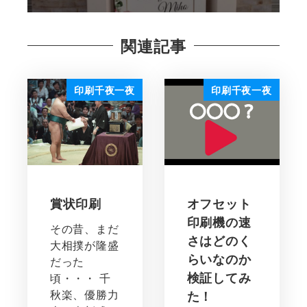
関連記事
印刷千夜一夜
印刷千夜一夜
賞状印刷
オフセット
印刷機の速
その昔、まだ
さはどのく
大相撲が隆盛
らいなのか
だった
検証してみ
頃・・・ 千
秋楽、優勝力
た！