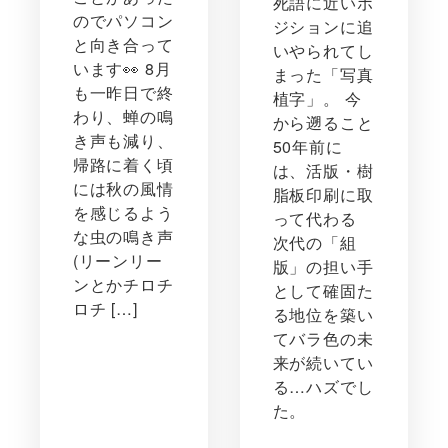
死語に近いポ
のでパソコン
ジションに追
と向き合って
いやられてし
います👀 8月
まった「写真
も一昨日で終
植字」。 今
わり、蝉の鳴
から遡ること
き声も減り、
50年前に
帰路に着く頃
は、活版・樹
には秋の風情
脂板印刷に取
を感じるよう
って代わる
な虫の鳴き声
次代の「組
(リーンリー
版」の担い手
ンとかチロチ
として確固た
ロチ […]
る地位を築い
てバラ色の未
来が続いてい
る…ハズでし
た。