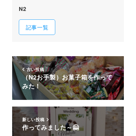
N2
記事一覧
古い投稿
（N2お手製）お菓子箱を作って
みた！
新しい投稿
作ってみました～🤗